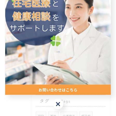
2026/08/10
薬局の開発が進む愛知県名古屋市中川区と刈谷市で注目される最新動向と地域の魅力
2026/08/03
薬局と経済界の構造変化を数字で読み解く生き残り戦略と実践的視点
2026/07/27
薬局で薬剤師求人を探す際に愛知県名古屋市中川区瀬戸市で理想の働き方と収入を両立するコツ
お問い合わせはこちら
タグ
Tags
お問い合わせはこちら