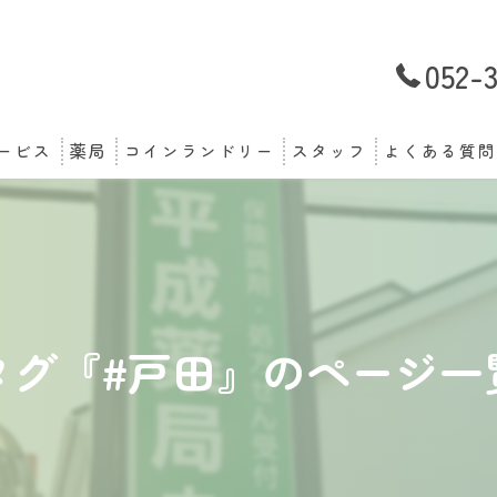
052-
ービス
薬局
コインランドリー
スタッフ
よくある質問
タグ『#戸田』のページ一