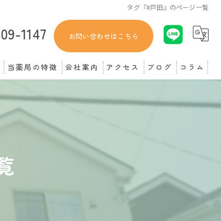
タグ『#戸田』のページ一覧
309-1147
お問い合わせはこちら
当薬局の特徴
会社案内
アクセス
ブログ
コラム
蟹江町の薬局
在宅医療
処方箋
覧
薬
痛み