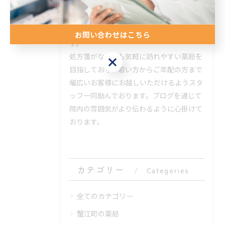
皆様にご覧いただいております。薬に関す
ること以外にも、健康な暮らしを送るため
に役立つ情報を発信しており人気がありま
お問い合わせはこちら
す。
処方箋がなくても気軽に訪れやすい薬局を
お問い合わせはこちら
目指しており、若い方からご年配の方まで
幅広いお客様にお越しいただけるようスタ
ッフ一同励んでおります。ブログを通じて
院内の雰囲気がより伝わるように心掛けて
おります。
カテゴリー
Categories
全てのカテゴリー
蟹江町の薬局