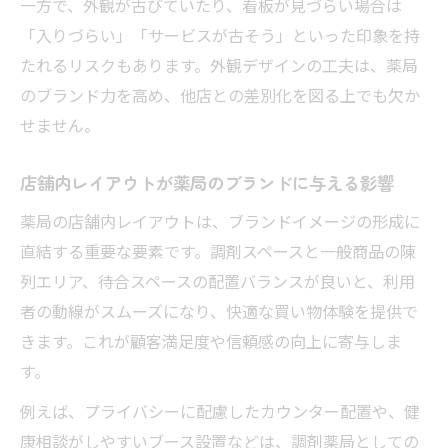
一方で、外観が古びていたり、看板が見づらい場合は
薬局のスタッフ対応がイメージ向上の鍵
「入りづらい」「サービスが古そう」といった印象を持
薬局のホームページデザインも印象を左右
たれるリスクもあります。外観デザインの工夫は、薬局
多様な薬局イメージが選択肢を広げている
のブランド力を高め、他店との差別化を図る上でも欠か
おしゃれな薬局外観が購買行動に及ぼす影響
せません。
薬局外観のおしゃれさが来店数を左右する
薬局のブランドイメージに外観は不可欠
店舗内レイアウトが薬局のブランドに与える影響
おしゃれな薬局は購買意欲も高める傾向
薬局の店舗内レイアウトは、ブランドイメージの形成に
薬局外観がSNS映えして話題性を生む理由
直結する重要な要素です。調剤スペースと一般商品の陳
薬局の外装デザインで差別化を図る方法
列エリア、待合スペースの配置バランスが良いと、利用
者の動線がスムーズになり、快適な買い物体験を提供で
調剤薬局レイアウトで高まる満足度の理由
きます。これが顧客満足度や信頼感の向上に寄与しま
薬局のレイアウト工夫で利用体験が向上
す。
調剤薬局の動線設計が満足度を左右する
例えば、プライバシーに配慮したカウンター配置や、健
薬局の待合スペースにもブランド意識を
康相談がしやすいブース設置などは、調剤薬局としての