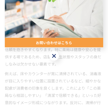
れ方
薬局のイメージは接遇や清潔感で決まる
薬局のブランドイメージは、まず第一に接遇と清潔感に
よって大きく左右されます。来店した際にスタッフの丁
寧な挨拶や親身な対応があるだけで、利用者は安心感や
お問い合わせはこちら
信頼を抱きやすくなります。特に薬局は健康や安心を提
お問い合わせはこちら
供する場であるため、店舗の衛生状態やスタッフの身だ
しなみは欠かせない要素です。
例えば、床やカウンターが常に清掃されている、消毒液
が目に入りやすい位置に設置されているなど、細やかな
配慮が消費者の印象を良くします。これにより「この薬
局なら相談しやすい」「清潔で信頼できる」といった好
意的なイメージ形成につながります。反対に、清掃が行