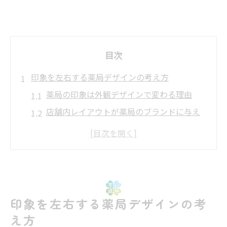
目次
印象を左右する薬局デザインの考え方
薬局の印象は外観デザインで変わる理由
店舗内レイアウトが薬局のブランドに与え
る影響
薬局のデザインが来店動機を高めるポイン
ト
おしゃれな薬局外観に求められる要素とは
薬局デザインで顧客満足度が向上する仕組
印象を左右する薬局デザインの考
み
え方
ブランドイメージが消費者に伝えるものとは