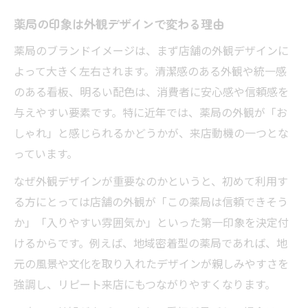
薬局のブランドイメージが信頼感を左右す
薬局の印象は外観デザインで変わる理由
る
薬局のブランドイメージは、まず店舗の外観デザインに
消費者は薬局の何をブランドで感じ取るの
よって大きく左右されます。清潔感のある外観や統一感
か
のある看板、明るい配色は、消費者に安心感や信頼感を
薬局選びに影響するブランドイメージの役
与えやすい要素です。特に近年では、薬局の外観が「お
割
しゃれ」と感じられるかどうかが、来店動機の一つとな
っています。
薬局のブランドメッセージが購買行動を促
す
なぜ外観デザインが重要なのかというと、初めて利用す
ブランドイメージと薬局の安心感の関係性
る方にとっては店舗の外観が「この薬局は信頼できそう
薬局選びに大切なイメージの作られ方
か」「入りやすい雰囲気か」といった第一印象を決定付
けるからです。例えば、地域密着型の薬局であれば、地
薬局のイメージは接遇や清潔感で決まる
元の風景や文化を取り入れたデザインが親しみやすさを
薬局の雰囲気作りが選ばれる理由につなが
強調し、リピート来店にもつながりやすくなります。
る