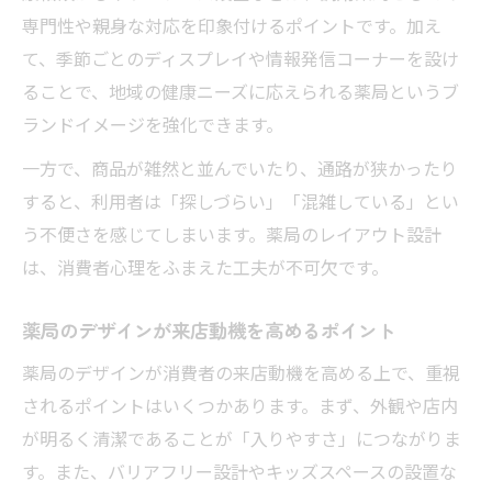
薬局のレイアウトが安心感につながる訳
専門性や親身な対応を印象付けるポイントです。加え
調剤薬局の設計で信頼されるポイント
て、季節ごとのディスプレイや情報発信コーナーを設け
ブランド戦略で差がつく薬局の特徴とは
ることで、地域の健康ニーズに応えられる薬局というブ
薬局ブランド戦略が選ばれる理由
ランドイメージを強化できます。
独自性ある薬局のブランド構築ポイント
一方で、商品が雑然と並んでいたり、通路が狭かったり
薬局のプライベートブランドが持つ意味
すると、利用者は「探しづらい」「混雑している」とい
ブランド戦略で薬局に生まれる差別化
う不便さを感じてしまいます。薬局のレイアウト設計
薬局業界で注目のブランド戦略事例
は、消費者心理をふまえた工夫が不可欠です。
薬局のデザインが来店動機を高めるポイント
薬局のデザインが消費者の来店動機を高める上で、重視
されるポイントはいくつかあります。まず、外観や店内
が明るく清潔であることが「入りやすさ」につながりま
す。また、バリアフリー設計やキッズスペースの設置な