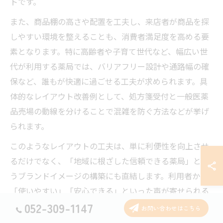
トです。
また、商品棚の高さや配置を工夫し、来店者が商品を探
しやすい環境を整えることも、消費者満足度を高める要
素となります。特に高齢者や子育て世代など、幅広い世
代が利用する薬局では、バリアフリー設計や通路幅の確
保など、誰もが快適に過ごせる工夫が求められます。具
体的なレイアウト改善例として、処方箋受付と一般医薬
品売場の動線を分けることで混雑を防ぐ方法などが挙げ
られます。
このようなレイアウトの工夫は、単に利便性を向上させ
るだけでなく、「地域に根ざした信頼できる薬局」とい
うブランドイメージの構築にも直結します。利用者から
「使いやすい」「安心できる」といった声が寄せられる
052-309-1147
ことで、薬局の評判やリピート率向上にもつながりま
お問い合わせはこちら
す。