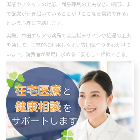
潔感やスタッフの対応、商品陳列の工夫など、細部にま
で配慮が行き届いていることが「ここなら信頼できる」
という心理に直結します。
実際、戸田エリアの薬局では店舗デザインや接遇の工夫
を通じて、日常的に利用しやすい雰囲気作りを心がけて
います。消費者が薬局に求める「安心して相談できる」
「健康について幅広くサポートしてもらえる」といった
期待に応えることが、結果としてブランドイメージの向
上と利用者の満足度向上につながります。今後も、安心
感を重視したブランド戦略が薬局業界の成長に不可欠と
なるでしょう。
薬局選びに大切なイメージの作ら