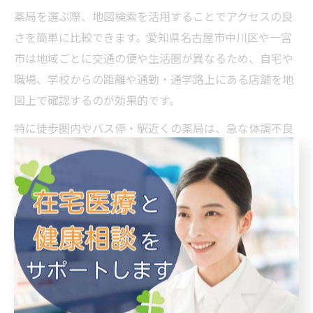
薬局を選ぶ際、地図検索を活用することでアクセスの良
さを簡単に比較できます。愛知県名古屋市中川区や一宮
市は地域ごとに交通の便や生活圏が異なるため、自宅や
職場、学校からの距離や通勤・通学路上にある店舗を地
図上で確認するのが効果的です。
特に徒歩圏内やバス停・駅近くの薬局は、急な体調不良
や薬の受け取りにも便利です。地図上で駅名や通り名、
主要施設との位置関係をチェックし、日常の動線に合っ
た店舗を選ぶことで、無駄な移動を減らし効率的に利用
できます。
また、地図検索では営業時間や休日情報も同時に把握で
きる場合が多く、夜間や休日でも対応可能な薬局の有無
を確認しておくと万が一の時も安心です。アクセス便利
な店舗を選ぶことで、ご家族の健康管理や急な用事にも