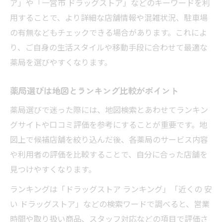
ア」や「一宮市 ドラッグストア」などのキーワードを利
地図検索で薬局のサービス内容を比較しよ
用することで、より詳細な店舗情報や混雑状況、駐車場
う
の有無などもチェックできる場合があります。これによ
薬局地図なら駅近・車通勤対応も見つかる
り、ご自身の生活スタイルや移動手段に合わせて最適な
薬局選びに地図検索が欠かせない理由とは
薬局を選びやすくなります。
薬局求人や営業時間も地図で素早く把握
薬局選びは地図とランキング比較がポイント
営業時間やサービスで選ぶ薬局のコツ
薬局選びで迷った際には、地図検索とあわせてランキン
薬局地図で営業時間とサービスを比較検討
グサイトや口コミ評価を参考にすることが重要です。地
薬局選びは地図上で対応内容を見極める
図上で候補店舗を絞り込んだ後、各薬局のサービス内容
ドラッグストア地図検索で希望条件を絞り
や利用者の評価を比較することで、自分に合った店舗を
込み
見つけやすくなります。
薬局の地図表示で夜間営業店も簡単発見
ランキングは「ドラッグストア ランキング」「近くの 安
求人情報やポイントサービスも地図で確認
い ドラッグストア」などの検索ワードで調べると、営業
一宮市周辺で人気の薬局を地図で探そう
時間や取り扱い商品、スタッフ対応などの項目で評価さ