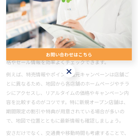
柔軟に対応できます。
一宮市の薬局地図で安い店舗を探すコツ
一宮市で薬局選びをする際、価格の安さも重要な比較ポ
イントです。地図検索サービスでは、近隣の複数店舗を
一覧表示できるため、同じ医薬品や日用品の取り扱い価
お問い合わせはこちら
格やセール情報を効率よくチェックできます。
お問い合わせはこちら
例えば、特売情報やポイント還元キャンペーンは店舗ご
とに異なるため、地図から各店舗のホームページやチラ
シにアクセスし、リアルタイムの価格やキャンペーン内
容を比較するのがコツです。特に新規オープン店舗は、
期間限定の割引や特典が用意されている場合が多いの
で、地図で位置とともに最新情報も確認しましょう。
安さだけでなく、交通費や移動時間も考慮することで、