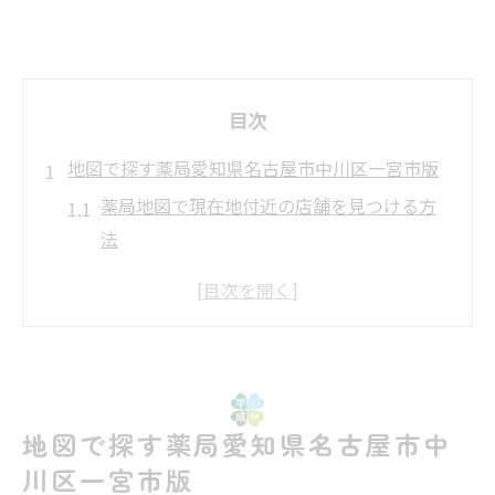
目次
地図で探す薬局愛知県名古屋市中川区一宮市版
薬局地図で現在地付近の店舗を見つける方
法
薬局選びは地図とランキング比較がポイン
ト
薬局を地図で検索し一宮市周辺を効率調査
愛知県の薬局地図活用と近隣店の探し方
薬局の求人情報も地図検索で手軽に発見
地図で探す薬局愛知県名古屋市中
薬局を効率的に見つける地図活用術とは
川区一宮市版