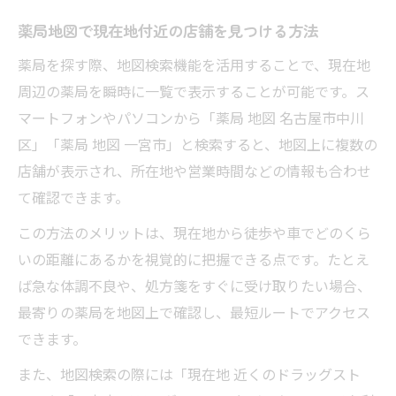
薬局地図で店舗の場所や特徴を簡単に把握
薬局地図で現在地付近の店舗を見つける方法
地図検索で営業時間やサービス情報を比較
中川区で薬局を探すなら地図検索が便利
薬局を探す際、地図検索機能を活用することで、現在地
周辺の薬局を瞬時に一覧で表示することが可能です。ス
薬局の地図検索で新規オープン店も発見可
マートフォンやパソコンから「薬局 地図 名古屋市中川
能
区」「薬局 地図 一宮市」と検索すると、地図上に複数の
求人情報も薬局地図で効率的に探すコツ
店舗が表示され、所在地や営業時間などの情報も合わせ
愛知県で便利な薬局を地図で比較する方法
て確認できます。
薬局地図でアクセス便利な店舗を見極める
この方法のメリットは、現在地から徒歩や車でどのくら
一宮市の薬局地図で安い店舗を探すコツ
いの距離にあるかを視覚的に把握できる点です。たとえ
ドラッグストア比較は地図と口コミが鍵
ば急な体調不良や、処方箋をすぐに受け取りたい場合、
薬局の地図表示で駐車場有無も一目で確認
最寄りの薬局を地図上で確認し、最短ルートでアクセス
薬局求人も地図から条件比較が可能
できます。
調剤薬局選びに地図検索が役立つ理由
また、地図検索の際には「現在地 近くのドラッグスト
薬局地図で調剤薬局の位置と特徴を確認