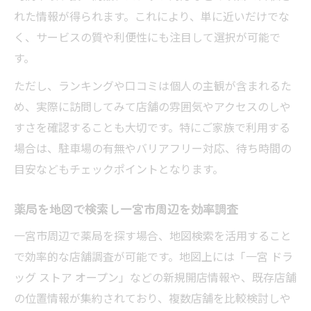
一宮市の薬局地図で人気店舗を厳選チェッ
れた情報が得られます。これにより、単に近いだけでな
ク
く、サービスの質や利便性にも注目して選択が可能で
薬局ランキングは地図検索が比較しやすい
す。
求人情報も薬局地図を使って効率的に探す
ただし、ランキングや口コミは個人の主観が含まれるた
薬局の地図表示で駅近や駐車場付店舗も発
め、実際に訪問してみて店舗の雰囲気やアクセスのしや
見
すさを確認することも大切です。特にご家族で利用する
ドラッグストアの新規オープンも地図で確
場合は、駐車場の有無やバリアフリー対応、待ち時間の
認
目安などもチェックポイントとなります。
薬局を地図で検索し一宮市周辺を効率調査
一宮市周辺で薬局を探す場合、地図検索を活用すること
で効率的な店舗調査が可能です。地図上には「一宮 ドラ
ッグ ストア オープン」などの新規開店情報や、既存店舗
の位置情報が集約されており、複数店舗を比較検討しや