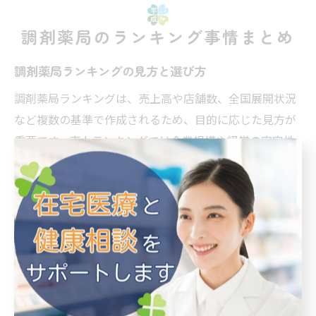
調剤薬局のランキング事情まとめ
調剤薬局ランキングの見方と選び方
調剤薬局ランキングは、売上高や店舗数、全国展開状況
など複数の基準で作成されるため、目的に応じた見方が
重要です。売上ランキングでは企業規模や経営の安定性
が把握でき、店舗数ランキングでは地域密着度やアクセ
スのしやすさを比較できます。自分のニーズや重視した
いポイントによって、ランキングの基準を見極めること
が大切です。
例えば、利便性を重視する場合は店舗数の多い薬局を選
択肢に入れると良いでしょう。一方、専門的なサービス
や在宅医療対応を求めるなら、ランキング上位の大手調