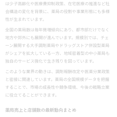
は少子高齢化や医療費抑制政策、在宅医療の推進など社
調剤薬局ランキングの見方と選び方
会構造の変化を背景に、薬局の役割や事業形態にも多様
薬局売上ランキングで分かる企業力
性が生まれています。
調剤薬局店舗数全国規模のトレンド解説
全国の薬局数は毎年微増傾向にあり、都市部だけでなく
大手ドラッグストア企業ランキング比較
地方や郊外にも展開が進んでいます。規模別では、チェ
調剤薬局会社ランキングから見る勢力図
ーン展開する大手調剤薬局やドラッグストア併設型薬局
成長を続ける薬局業界の背景に迫る
がシェアを拡大している一方、地域密着型の中小薬局も
薬局業界成長の背景と全国動向分析
独自のサービス強化で生き残りを図っています。
調剤薬局店舗数増加の要因とは何か
このような業界の動きは、調剤報酬改定や医薬分業政策
売上ランキングから見る成長戦略の差
と密接に関連しています。薬局の全国規模データを把握
大手薬局の事業拡大と市場シェア推移
することで、市場の成長性や競争環境、今後の戦略立案
に役立てることができます。
ドラッグストア大手の業界影響力を考察
薬局ランキングで見える業界の今
薬局売上と店舗数の最新動向まとめ
薬局ランキングが示す業界の最新像