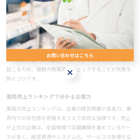
剤薬局の中からサービス内容を比較検討することが推奨
されます。ランキングは単なる順位表ではなく、各薬局
の特徴や強みを理解するための指標として活用しましょ
う。
ランキングを活用する際の注意点として、最新のデータ
に基づいた情報であるかを確認することが挙げられま
お問い合わせはこちら
す。業界再編や新規出店、M&Aなどによる変動が頻繁に
起こるため、複数の情報源をチェックすることが失敗を
お問い合わせはこちら
防ぐコツです。
薬局売上ランキングで分かる企業力
薬局の売上ランキングは、企業の経営規模や成長力、業
界内での存在感を把握するうえで有効な指標です。売上
が上位の企業は、全国規模で店舗展開を進めているケー
スが多く、経営資源やシステム化、サービスの多様化な