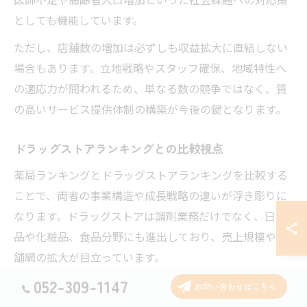
としても機能しています。
ただし、店舗数の増加は必ずしも収益拡大に直結しない
場合もあります。立地戦略やスタッフ確保、地域特性へ
の適応力が問われるため、単なる数の競争ではなく、質
の高いサービス提供体制の構築が今後の鍵となります。
ドラッグストアランキングとの比較視点
薬局ランキングとドラッグストアランキングを比較する
ことで、両者の事業構造や成長戦略の違いが浮き彫りに
なります。ドラッグストアは調剤業務だけでなく、日用
品や化粧品、食品分野にも進出しており、売上規模や店
舗網の拡大が目立っています。
052-309-1147
一方、薬局は調剤業務や医療機関との連携、在宅医療支
お問い合わせはこちら
援など、医療サービスに特化した展開が多い点が特徴で