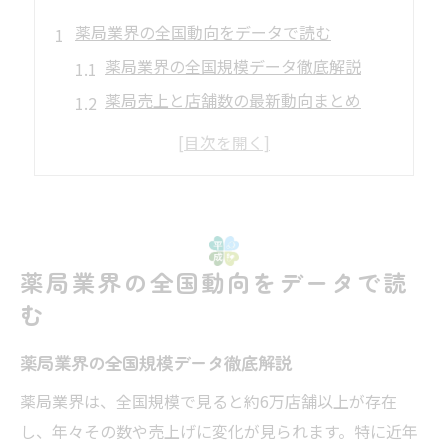
薬局業界の全国動向をデータで読む
薬局業界の全国規模データ徹底解説
薬局売上と店舗数の最新動向まとめ
調剤薬局ランキングによる業界把握法
ドラッグストア大手と薬局の市場比較
業界全体の薬局ランキング注目点とは
全国規模で見た薬局の現状分析
薬局の全国分布と現状のポイント解説
薬局業界の全国動向をデータで読
調剤薬局ランキングが示す現状課題
む
ドラッグストア大手ランキングとの違い
薬局業界の全国規模データ徹底解説
薬局売上・店舗数全国の実態を探る
薬局業界は、全国規模で見ると約6万店舗以上が存在
主要薬局企業ランキングの分析結果
し、年々その数や売上げに変化が見られます。特に近年
調剤薬局のランキング事情まとめ