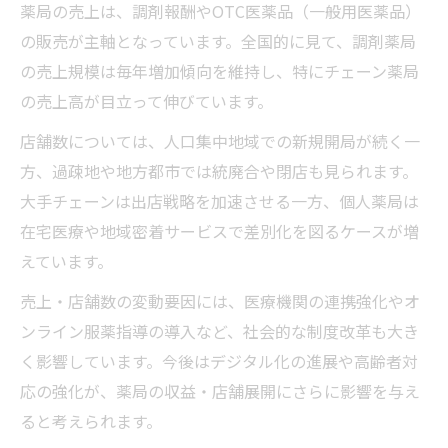
薬局の売上は、調剤報酬やOTC医薬品（一般用医薬品）
調剤薬局売上ランキングの意義を解説
の販売が主軸となっています。全国的に見て、調剤薬局
店舗数ランキングが表す勢力変化分析
の売上規模は毎年増加傾向を維持し、特にチェーン薬局
ドラッグストアランキングとの比較視点
の売上高が目立って伸びています。
薬局会社ランキングから見る業界動向
店舗数については、人口集中地域での新規開局が続く一
店舗数と売上から考察する薬局市場
方、過疎地や地方都市では統廃合や閉店も見られます。
薬局の店舗数と売上動向を徹底比較
大手チェーンは出店戦略を加速させる一方、個人薬局は
調剤薬局店舗数全国データの活用術
在宅医療や地域密着サービスで差別化を図るケースが増
売上ランキングから探る市場規模の推移
えています。
薬局業界の成長率と市場拡大の要素
売上・店舗数の変動要因には、医療機関の連携強化やオ
店舗数ランキングで見る業界勢力図
ンライン服薬指導の導入など、社会的な制度改革も大き
く影響しています。今後はデジタル化の進展や高齢者対
応の強化が、薬局の収益・店舗展開にさらに影響を与え
ると考えられます。